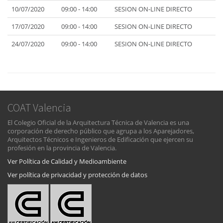
10/07/2020
09:00 - 14:00
SESION ON-LINE DIRECTO
17/07/2020
09:00 - 14:00
SESION ON-LINE DIRECTO
24/07/2020
09:00 - 14:00
SESION ON-LINE DIRECTO
COAT Valencia
El Colegio Oficial de la Arquitectura Técnica de Valencia es una
corporación de derecho público que agrupa a los Aparejadores,
Arquitectos Técnicos e Ingenieros de Edificación que ejercen su
profesión en la provincia de Valencia.
Ver Política de Calidad y Medioambiente
Ver política de privacidad y protección de datos