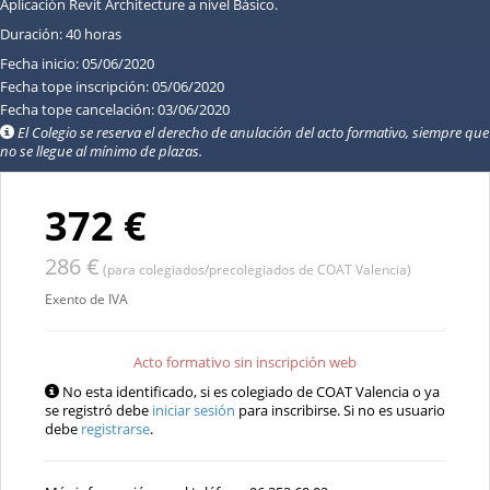
Aplicación Revit Architecture a nivel Básico.
Duración: 40 horas
Fecha inicio: 05/06/2020
Fecha tope inscripción: 05/06/2020
Fecha tope cancelación: 03/06/2020
El Colegio se reserva el derecho de anulación del acto formativo, siempre que
no se llegue al mínimo de plazas.
372 €
286 €
(para colegiados/precolegiados de COAT Valencia)
Exento de IVA
Acto formativo sin inscripción web
No esta identificado, si es colegiado de COAT Valencia o ya
se registró debe
iniciar sesión
para inscribirse. Si no es usuario
debe
registrarse
.