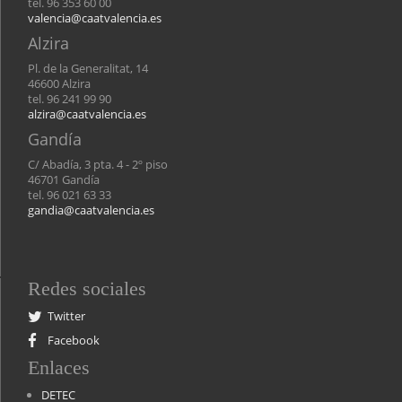
tel. 96 353 60 00
valencia@caatvalencia.es
Alzira
Pl. de la Generalitat, 14
46600 Alzira
tel. 96 241 99 90
alzira@caatvalencia.es
Gandía
C/ Abadía, 3 pta. 4 - 2º piso
46701 Gandía
tel. 96 021 63 33
gandia@caatvalencia.es
Redes sociales
Twitter
Facebook
Enlaces
DETEC