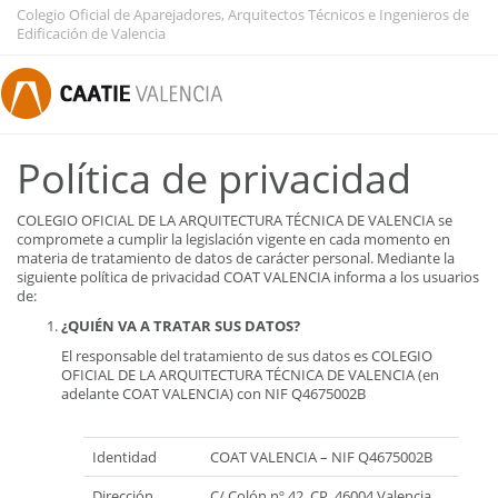
Colegio Oficial de Aparejadores, Arquitectos Técnicos e Ingenieros de
Edificación de Valencia
Política de privacidad
COLEGIO OFICIAL DE LA ARQUITECTURA TÉCNICA DE VALENCIA se
compromete a cumplir la legislación vigente en cada momento en
materia de tratamiento de datos de carácter personal. Mediante la
siguiente política de privacidad COAT VALENCIA informa a los usuarios
de:
¿QUIÉN VA A TRATAR SUS DATOS?
El responsable del tratamiento de sus datos es COLEGIO
OFICIAL DE LA ARQUITECTURA TÉCNICA DE VALENCIA (en
adelante COAT VALENCIA) con NIF Q4675002B
Identidad
COAT VALENCIA – NIF Q4675002B
Dirección
C/ Colón nº 42. CP. 46004 Valencia